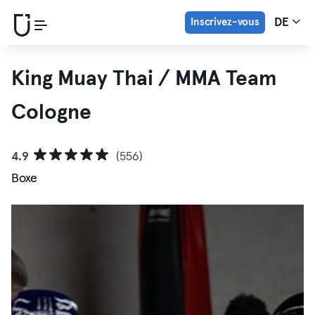
Inscrivez-vous
DE
King Muay Thai / MMA Team
Cologne
4.9
(556)
Boxe