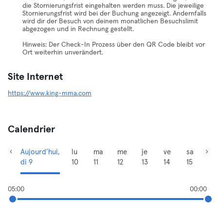
die Stornierungsfrist eingehalten werden muss. Die jeweilige
Stornierungsfrist wird bei der Buchung angezeigt. Andernfalls
wird dir der Besuch von deinem monatlichen Besuchslimit
abgezogen und in Rechnung gestellt.
Hinweis: Der Check-In Prozess über den QR Code bleibt vor
Ort weiterhin unverändert.
Site Internet
https://www.king-mma.com
Calendrier
Aujourd’hui,
lu
ma
me
je
ve
sa
di 9
10
11
12
13
14
15
05:00
00:00