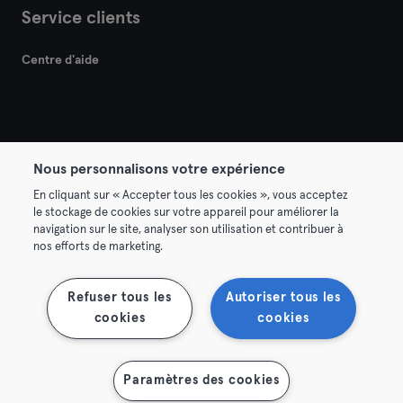
Service clients
Centre d'aide
Nous personnalisons votre expérience
© 2026 Urban Sports Group GmbH. All rights reserved.
En cliquant sur « Accepter tous les cookies », vous acceptez
Conditions générales
Politique de confidentialité
le stockage de cookies sur votre appareil pour améliorer la
navigation sur le site, analyser son utilisation et contribuer à
Mentions légales
Résilier les contrats ici
nos efforts de marketing.
Se rétracter ici
Refuser tous les
Autoriser tous les
cookies
cookies
Afficher la carte
Paramètres des cookies