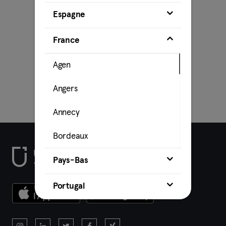
Espagne
France
Agen
Angers
Annecy
Bordeaux
Caen
Pays-Bas
Cahors
Portugal
La Rochelle