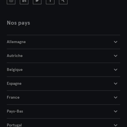
Lille
Lyon
Nos pays
Marseille
Allemagne
Montpellier
Autriche
Nantes
Nice
Belgique
Paris
Espagne
Rennes
France
Rouen
Pays-Bas
Toulouse
Portugal