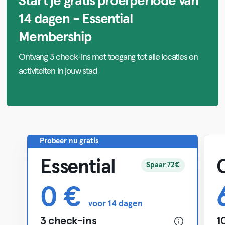
Start je gratis proefperiode van
14 dagen - Essential
Membership
Ontvang 3 check-ins met toegang tot alle locaties en
activiteiten in jouw stad
Probeer nu gratis
Essential
Spaar 72€
0 €
voor 14 dagen
3 check-ins
1