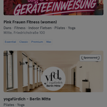
Flensburg
Frankfurt
Pink Frauen Fitness (women)
Dans · Fitness · Indoor Fietsen · Pilates · Yoga
Frankfurt aan de Oder
Mitte,
Friedrichstraße 100
Freiburg
Essential
Classic
Premium
Max
Fulda
Sponsored
Göppingen
Halle
Hamburg
Hanau
yogafürdich - Berlin Mitte
Pilates · Yoga
Hannover