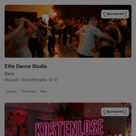
Bremen
Sponsored
Coburg
Cottbus
Darmstadt
Dortmund
Elite Dance Studio
Dresden
Dans
Moabit,
Wiclefstraße 16-17
Duisburg
Classic
Premium
Max
Düsseldorf
Sponsored
Erfurt
Essen