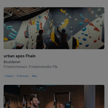
Saarbrücken
Saarlouis
Schwerin
Siegen
Straubing
urban apes Fhain
Stuttgart
Boulderen
Friedrichshain,
Friedenstraße 91b
Trier
Classic
Premium
Max
Ulm
Weiden
Wiesbaden