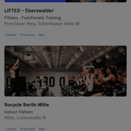
LIFTED - Eberswalder
Münster
Fitness · Functionele Training
Prenzlauer Berg,
Schönhauser Allee 48
Nuremberg
Classic
Premium
Max
Oberhausen
Passau
Potsdam
Ravensburg
Regensburg
Rocycle Berlin Mitte
Reutlingen
Indoor Fietsen
Mitte,
Linienstraße 41
Rostock
Classic
Premium
Max