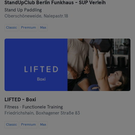
StandUpClub Berlin Funkhaus - SUP Verleih
Stand Up Paddling
Oberschöneweide,
Nalepastr.18
Classic
Premium
Max
LIFTED - Boxi
Fitness · Functionele Training
Friedrichshain,
Boxhagener Straße 83
Classic
Premium
Max