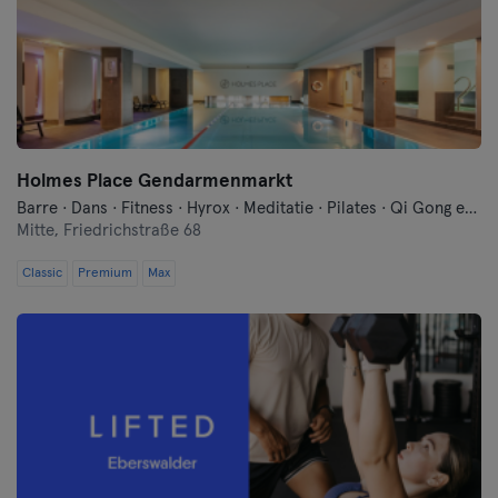
Keulen
Konstanz
Landshut
Leipzig
Holmes Place Gendarmenmarkt
Barre · Dans · Fitness · Hyrox · Meditatie · Pilates · Qi Gong en Tai Chi · Sauna · Yoga · Zwemmen
Mitte,
Friedrichstraße 68
Lubeck
Classic
Premium
Max
Maagdenburg
Mainz
Mannheim
Moenchengladbach
München