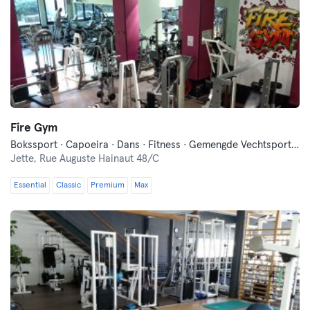
Fire Gym
Bokssport · Capoeira · Dans · Fitness · Gemengde Vechtsporten · Indoor Fietsen · Moderne Zelfverdediging · Yoga
Jette,
Rue Auguste Hainaut 48/C
Essential
Classic
Premium
Max