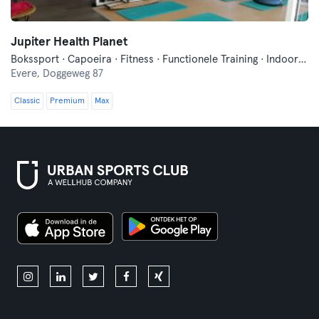
Jupiter Health Planet
Bokssport · Capoeira · Fitness · Functionele Training · Indoor Fietsen · Pilates · Qi Gong en Tai Chi · Yoga
Evere,
Doggeweg 87
Classic
Premium
Max