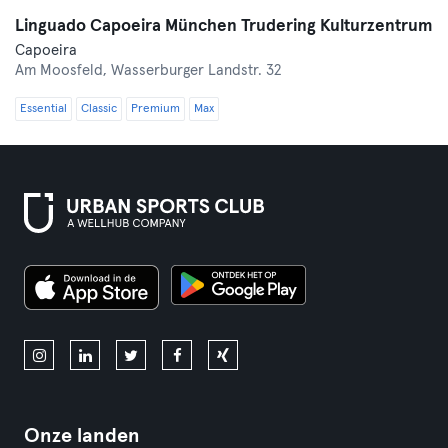
Linguado Capoeira München Trudering Kulturzentrum
Capoeira
Am Moosfeld,
Wasserburger Landstr. 32
Essential
Classic
Premium
Max
Onze landen