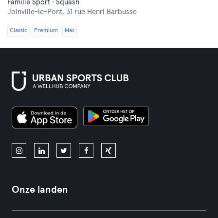
Familie Sport · Squash
Joinville-le-Pont,
31 rue Henri Barbusse
Classic
Premium
Max
Onze landen