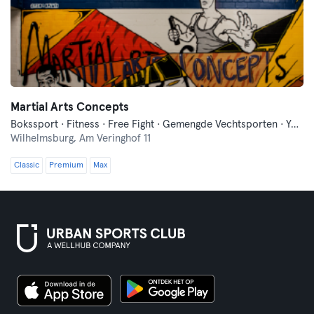
Martial Arts Concepts
Bokssport · Fitness · Free Fight · Gemengde Vechtsporten · Yoga
Wilhelmsburg,
Am Veringhof 11
Classic
Premium
Max