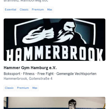
Bramfeld,
Maimoorweg 60c
Essential
Classic
Premium
Max
Hammer Gym Hamburg e.V.
Bokssport · Fitness · Free Fight · Gemengde Vechtsporten
Hammerbrook,
Gotenstraße 4
Classic
Premium
Max