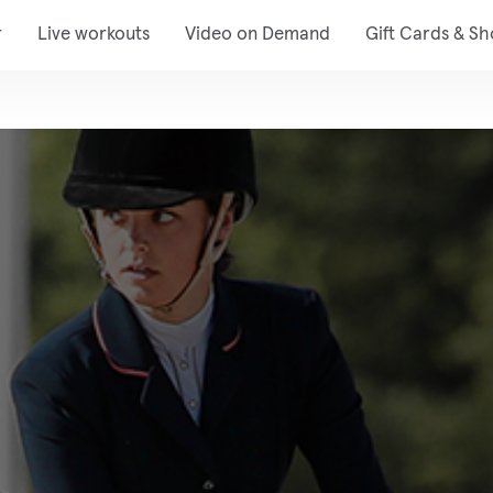
r
Live workouts
Video on Demand
Gift Cards & S