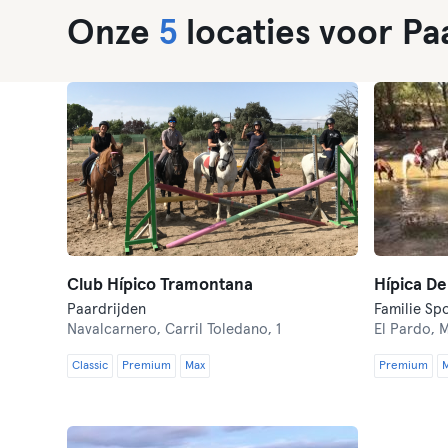
Onze
5
locaties voor Pa
Club Hípico Tramontana
Hípica De
Paardrijden
Familie Spo
Navalcarnero,
Carril Toledano, 1
El Pardo,
M
Classic
Premium
Max
Premium