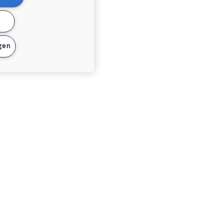
n
gen