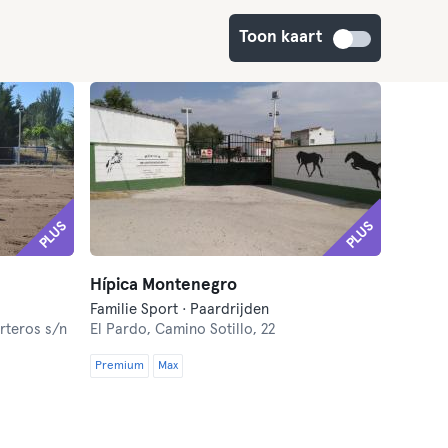
Toon kaart
PLUS
PLUS
Hípica Montenegro
Familie Sport · Paardrijden
rteros s/n
El Pardo,
Camino Sotillo, 22
Premium
Max