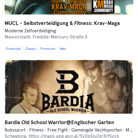
MUCL - Selbstverteidigung & Fitness: Krav-Maga
Moderne Zelfverdediging
Maxvorstadt,
Freddie-Mercury-Straße 5
Essential
Classic
Premium
Max
Bardia Old School Warrior@Englischer Garten
Bokssport · Fitness · Free Fight · Gemengde Vechtsporten · Moderne Zelfverdediging · Traditionele Aziatische Vechtsporten
Schwabing,
https://maps.app.goo.gl/5vDp5iu7qrXrfSyc6