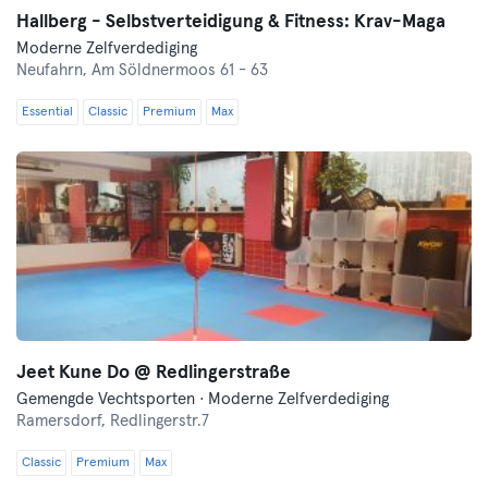
Hallberg - Selbstverteidigung & Fitness: Krav-Maga
Moderne Zelfverdediging
Neufahrn,
Am Söldnermoos 61 - 63
Essential
Classic
Premium
Max
Jeet Kune Do @ Redlingerstraße
Gemengde Vechtsporten · Moderne Zelfverdediging
Ramersdorf,
Redlingerstr.7
Classic
Premium
Max