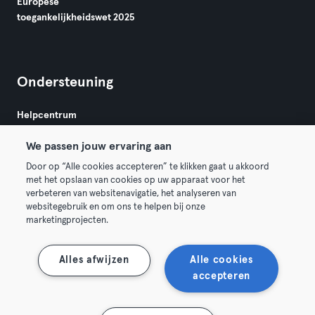
Europese
toegankelijkheidswet 2025
Ondersteuning
Helpcentrum
We passen jouw ervaring aan
Door op “Alle cookies accepteren” te klikken gaat u akkoord
met het opslaan van cookies op uw apparaat voor het
verbeteren van websitenavigatie, het analyseren van
websitegebruik en om ons te helpen bij onze
Algemene Voorwaarden
Privacy
Bedrijfsgegevens
marketingprojecten.
Membership opzeggen
Trek hier je contract terug
Alles afwijzen
Alle cookies
accepteren