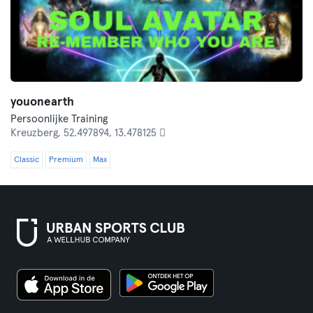
youonearth
Persoonlijke Training
Kreuzberg,
52.497894, 13.478125 
Classic
Premium
Max