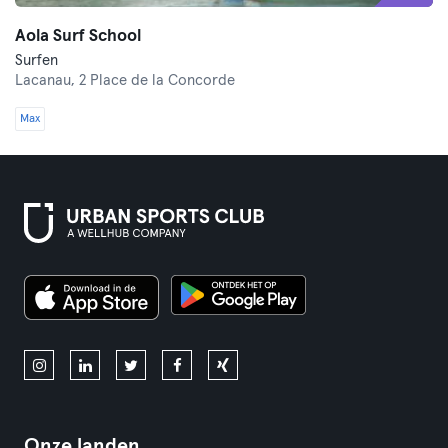
Aola Surf School
Surfen
Lacanau,
2 Place de la Concorde
Max
Onze landen