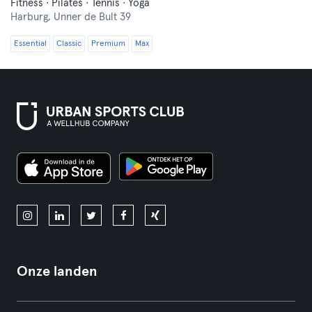
Fitness · Pilates · Tennis · Yoga
Harburg,
Unner de Bult 39
Essential
Classic
Premium
Max
Onze landen