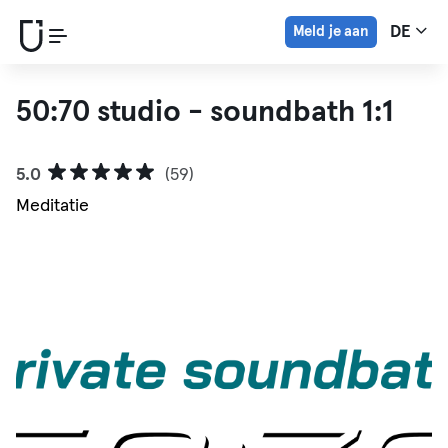
Meld je aan
DE
50:70 studio - soundbath 1:1
5.0
(59)
Meditatie