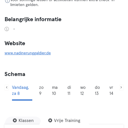
Voor sommige lessen of activiteiten kunnen extra check-in
limieten gelden.
Belangrijke informatie
-
Website
www.nadinerunggaldier.de
Schema
Vandaag,
zo
ma
di
wo
do
vr
za 8
9
10
11
12
13
14
Klassen
Vrije Training