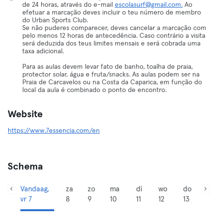
de 24 horas, através do e-mail
escolasurf@gmail.com.
Ao
efetuar a marcação deves incluir o teu número de membro
do Urban Sports Club.
Se não puderes comparecer, deves cancelar a marcação com
pelo menos 12 horas de antecedência. Caso contrário a visita
será deduzida dos teus limites mensais e será cobrada uma
taxa adicional.
Para as aulas devem levar fato de banho, toalha de praia,
protector solar, água e fruta/snacks. As aulas podem ser na
Praia de Carcavelos ou na Costa da Caparica, em função do
local da aula é combinado o ponto de encontro.
Website
https://www.7essencia.com/en
Schema
Vandaag,
za
zo
ma
di
wo
do
vr 7
8
9
10
11
12
13