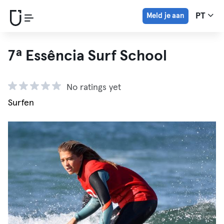
Meld je aan
PT
7ª Essência Surf School
No ratings yet
Surfen