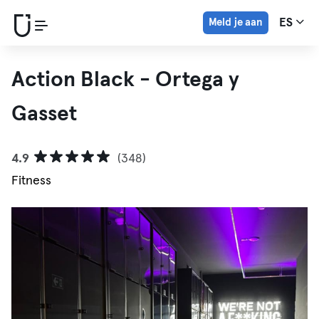
Meld je aan
ES
Action Black - Ortega y
Gasset
4.9
(348)
Fitness