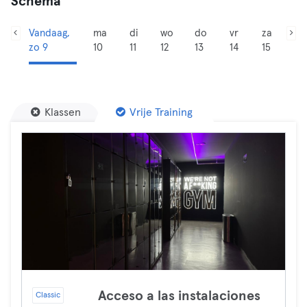
Schema
Vandaag,
ma
di
wo
do
vr
za
zo 9
10
11
12
13
14
15
Klassen
Vrije Training
Acceso a las instalaciones
Classic