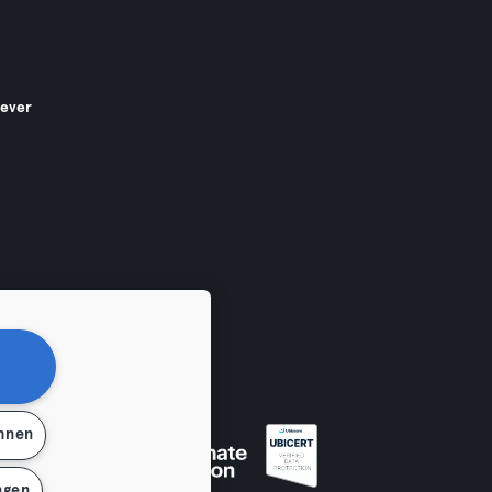
gever
ehnen
en
ngen