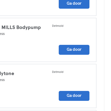
Ga door
Detmold
S MILLS Bodypump
ess
Ga door
Detmold
dytone
ess
Ga door