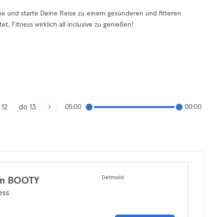
Nähe und starte Deine Reise zu einem gesünderen und fitteren
, Fitness wirklich all inclusive zu genießen!
 12
do 13
05:00
00:00
Detmold
 in BOOTY
ess