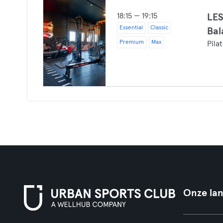
18:15 — 19:15
LES
Essential
Classic
Bal
Premium
Max
Pila
Onze la