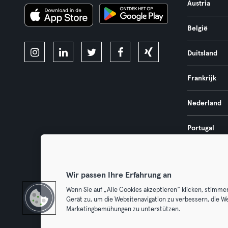
Austria
België
Duitsland
Frankrijk
Nederland
Portugal
Spanje
Wir passen Ihre Erfahrung an
Wenn Sie auf „Alle Cookies akzeptieren“ klicken, stimme
Gerät zu, um die Websitenavigation zu verbessern, die W
Algemene V
Marketingbemühungen zu unterstützen.
Trek hier