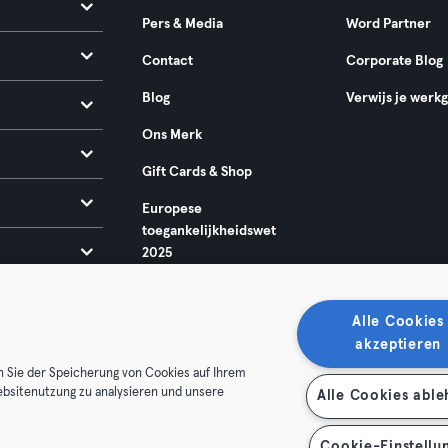
Pers & Media
Word Partner
Contact
Corporate Blog
Blog
Verwijs je werk
Ons Merk
Gift Cards & Shop
Europese
toegankelijkheidswet
2025
Alle Cookies
akzeptieren
n Sie der Speicherung von Cookies auf Ihrem
ebsitenutzung zu analysieren und unsere
Alle Cookies abl
oorwaarden
Privacy
Bedrijfsgegevens
Membership opzegg
 je contract terug
Cookie-Einstellu