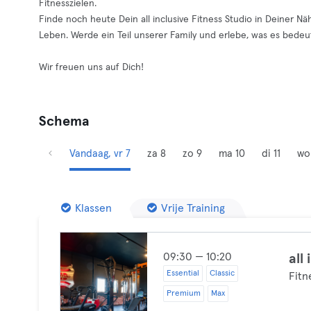
Fitnesszielen.
Finde noch heute Dein all inclusive Fitness Studio in Deiner 
Leben. Werde ein Teil unserer Family und erlebe, was es bedeutet
Wir freuen uns auf Dich!
Schema
Vandaag, vr 7
za 8
zo 9
ma 10
di 11
wo
Klassen
Vrije Training
09:30 — 10:20
all
Essential
Classic
Fitn
Premium
Max