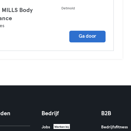
Detmold
 MILLS Body
ance
tes
Ga door
nden
Bedrijf
B2B
Jobs
Bedrijfsfitness
Werken bij