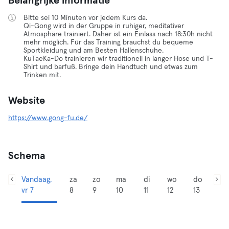
Belangrijke informatie
Bitte sei 10 Minuten vor jedem Kurs da.
Qi-Gong wird in der Gruppe in ruhiger, meditativer
Atmosphäre trainiert. Daher ist ein Einlass nach 18:30h nicht
mehr möglich. Für das Training brauchst du bequeme
Sportkleidung und am Besten Hallenschuhe.
KuTaeKa-Do trainieren wir traditionell in langer Hose und T-
Shirt und barfuß. Bringe dein Handtuch und etwas zum
Trinken mit.
Website
https://www.gong-fu.de/
Schema
Vandaag,
za
zo
ma
di
wo
do
vr 7
8
9
10
11
12
13