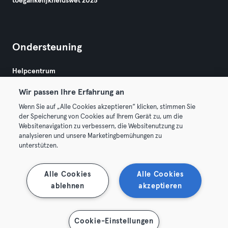
toegankelijkheidswet 2025
Ondersteuning
Helpcentrum
Wir passen Ihre Erfahrung an
Wenn Sie auf „Alle Cookies akzeptieren“ klicken, stimmen Sie
der Speicherung von Cookies auf Ihrem Gerät zu, um die
Websitenavigation zu verbessern, die Websitenutzung zu
analysieren und unsere Marketingbemühungen zu
Algemene Voorwaarden
Privacy
Bedrijfsgegevens
unterstützen.
Membership opzeggen
Trek hier je contract terug
Alle Cookies
Alle Cookies
ablehnen
akzeptieren
Cookie-Einstellungen