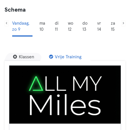
Schema
Vandaag,
ma
di
wo
do
vr
za
zo 9
10
11
12
13
14
15
Klassen
Vrije Training