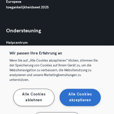
Europese
toegankelijkheidswet 2025
Ondersteuning
Helpcentrum
Wir passen Ihre Erfahrung an
Wenn Sie auf „Alle Cookies akzeptieren“ klicken, stimmen Sie
der Speicherung von Cookies auf Ihrem Gerät zu, um die
Websitenavigation zu verbessern, die Websitenutzung zu
analysieren und unsere Marketingbemühungen zu
Algemene Voorwaarden
Privacy
Bedrijfsgegevens
unterstützen.
Membership opzeggen
Trek hier je contract terug
Alle Cookies
Alle Cookies
ablehnen
akzeptieren