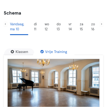
Schema
Vandaag,
di
wo
do
vr
za
zo
ma 10
11
12
13
14
15
16
Klassen
Vrije Training