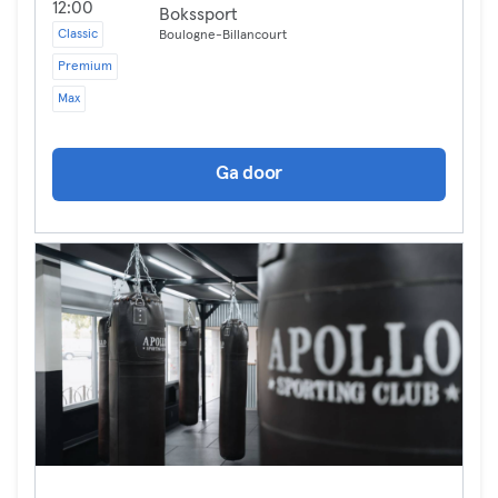
12:00
Bokssport
Classic
Boulogne-Billancourt
Premium
Max
Ga door