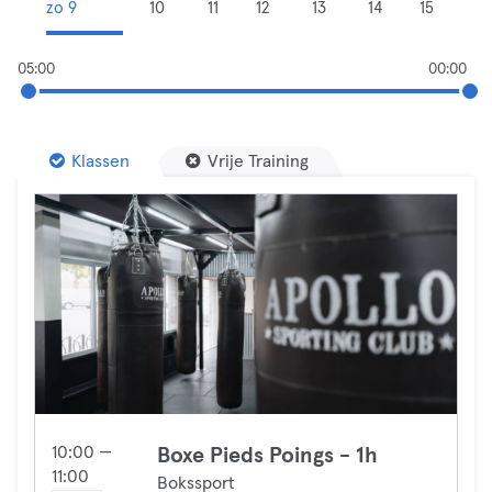
zo 9
10
11
12
13
14
15
05:00
00:00
Klassen
Vrije Training
10:00 —
Boxe Pieds Poings - 1h
11:00
Bokssport