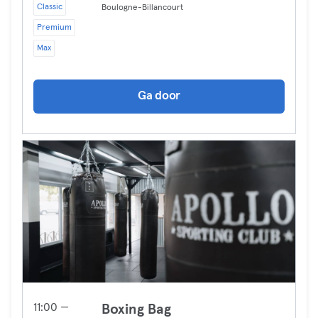
Classic
Boulogne-Billancourt
Premium
Max
Ga door
11:00 —
Boxing Bag