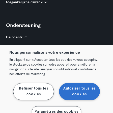
toegankelijkheidswet 2025
Ondersteuning
Helpcentrum
Nous personnalisons votre expérience
En cliquant sur « Accepter tous les cookies », vous acceptez
le stockage de cookies sur votre appareil pour améliorer la
navigation sur le site, analyser son utilisation et contribuer à
Algemene Voorwaarden
Privacy
Bedrijfsgegevens
nos efforts de marketing.
Membership opzeggen
Trek hier je contract terug
Refuser tous les
Autoriser tous les
cookies
cookies
Paramètres des cookies