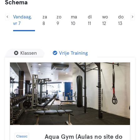
Schema
Vandaag,
za
zo
ma
di
wo
do
vr 7
8
9
10
11
12
13
Klassen
Vrije Training
Aqua Gym (Aulas no site do
Classic