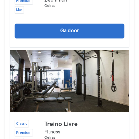
Zwemmen
Premium
Oeiras
Max
Ga door
Treino Livre
Classic
Fitness
Premium
Oeiras