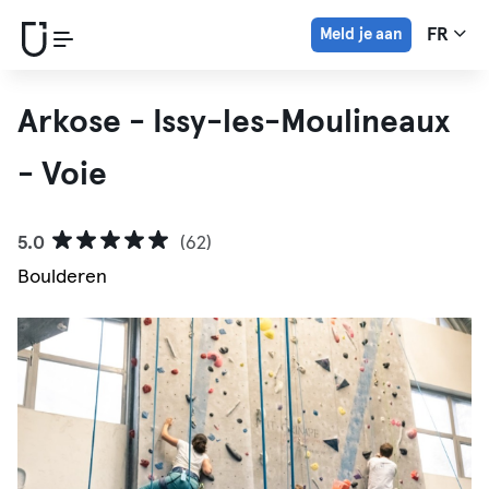
Meld je aan
FR
Arkose - Issy-les-Moulineaux
- Voie
5.0
(62)
Boulderen