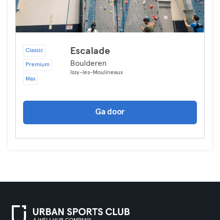
Escalade
Classic
Boulderen
Premium
Issy-les-Moulineaux
Max
Ga door