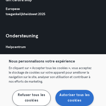
Gift Cards & Shop
Europese
toegankelijkheidswet 2025
Ondersteuning
Helpcentrum
Nous personnalisons votre expérience
En cliquant sur « Accepter tous les cookies », vous acceptez
le stockage de cookies sur votre appareil pour améliorer la
navigation sur le site, analyser son utilisation et contribuer à
Algemene Voorwaarden
Privacy
Bedrijfsgegevens
nos efforts de marketing.
Membership opzeggen
Trek hier je contract terug
Refuser tous les
Autoriser tous les
cookies
cookies