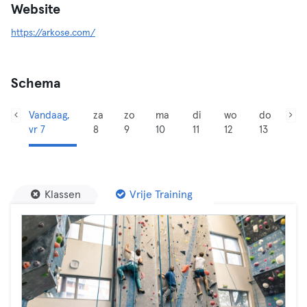
Website
https://arkose.com/
Schema
Vandaag,
za
zo
ma
di
wo
do
vr 7
8
9
10
11
12
13
Klassen
Vrije Training