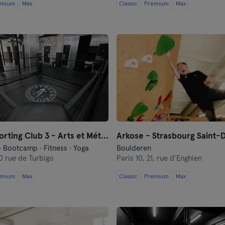
emium
Max
Classic
Premium
Max
Marseille
Montpellier
Nantes
Nice
Parijs
Apollo Sporting Club 3 - Arts et Métiers
Arkose - Strasbourg Saint-
Rennes
· Bootcamp · Fitness · Yoga
Boulderen
0 rue de Turbigo
Paris 10,
21, rue d’Enghien
Rouen
emium
Max
Classic
Premium
Max
Toulouse
Tours