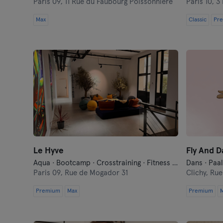
Paris 09,
11 Rue du Faubourg Poissonnière
Paris 10,
3 
Max
Classic
Pr
Le Hyve
Fly And D
Aqua · Bootcamp · Crosstraining · Fitness · Pilates
Dans · Paal
Paris 09,
Rue de Mogador 31
Clichy,
Rue 
Premium
Max
Premium