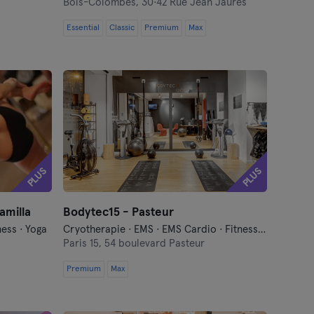
Bois-Colombes,
30·42 Rue Jean Jaurès
Essential
Classic
Premium
Max
PLUS
PLUS
amilla
Bodytec15 - Pasteur
ness · Yoga
Cryotherapie · EMS · EMS Cardio · Fitness · Persoonlijke Training
Paris 15,
54 boulevard Pasteur
Premium
Max