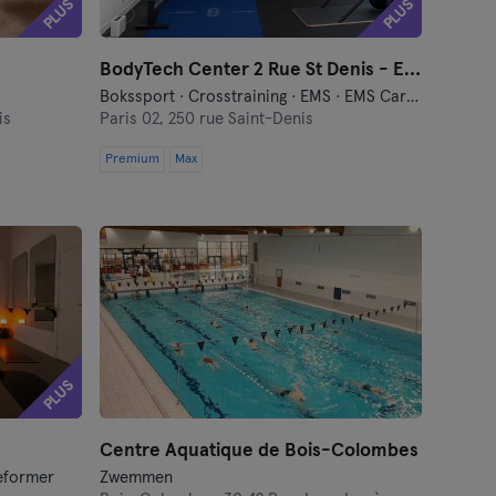
PLUS
PLUS
BodyTech Center 2 Rue St Denis - EMS/Massage/Sauna
Bokssport · Crosstraining · EMS · EMS Cardio · Fietsen · Fitness · Hardlopen · Hyrox · Massage · Meditatie · Ontspanning · Pilates · Trillings Training · Yoga
is
Paris 02,
250 rue Saint-Denis
Premium
Max
PLUS
Centre Aquatique de Bois-Colombes
Reformer
Zwemmen