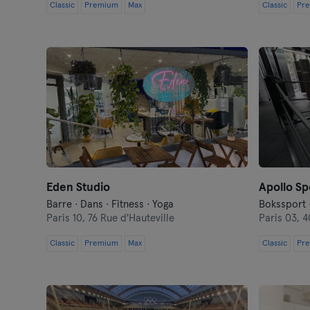
Classic
Premium
Max
Classic
Pr
Eden Studio
Barre · Dans · Fitness · Yoga
Bokssport 
Paris 10,
76 Rue d'Hauteville
Paris 03,
4
Classic
Premium
Max
Classic
Pr