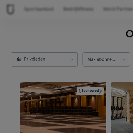
Sportaanbod
Bedrijfsfitness
Word Partne
O
Privéleden
Max abonnement
Sponsored