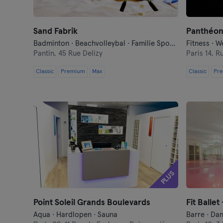
Sand Fabrik
Badminton · Beachvolleybal · Familie Sport · Tennis · Voetbal
Fitness · W
Pantin,
45 Rue Delizy
Paris 14,
Ru
Classic
Premium
Max
Classic
Pr
PLUS
Point Soleil Grands Boulevards
Fit Ballet
Aqua · Hardlopen · Sauna
Barre · Da