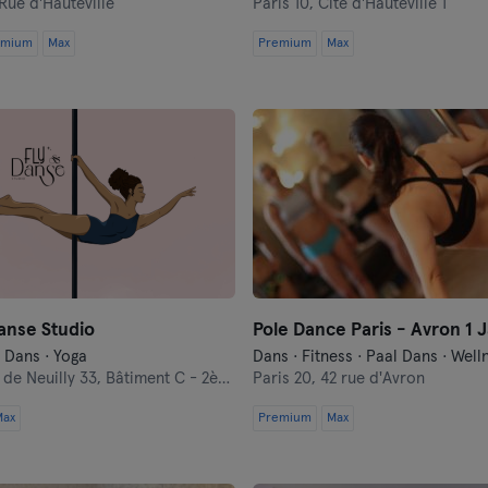
Rue d'Hauteville
Paris 10,
Cité d'Hauteville 1
emium
Max
Premium
Max
anse Studio
Pole Dance Paris - Avron 1 J
 Dans · Yoga
Dans · Fitness · Paal Dans · Well
de Neuilly 33, Bâtiment C - 2ème étage
Paris 20,
42 rue d'Avron
Max
Premium
Max