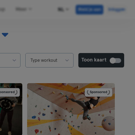
hop
Meer
NL
Meld je aan
Inloggen
Toon kaart
Type workout
ponsored
Sponsored