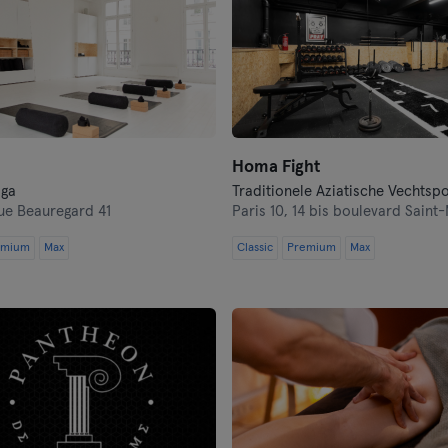
a
Homa Fight
oga
Traditionele Aziatische Vechtsp
ue Beauregard 41
Paris 10,
14 bis boulevard Saint-
emium
Max
Classic
Premium
Max