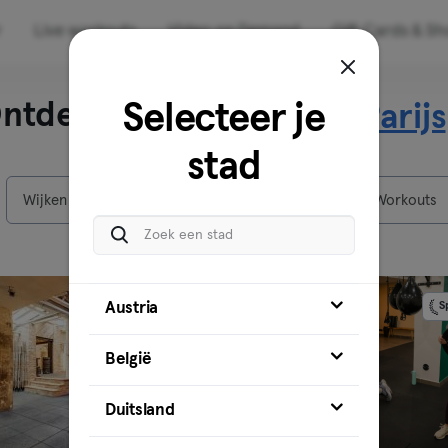
r
Live workouts
Video on Demand
Gift Cards & S
ntdek onze locaties in
Selecteer je
Parijs
stad
Wijken
Locaties
Workouts
Austria
Sponsored
S
België
Duitsland