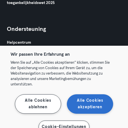
toegankelijkheidswet 2025
Ondersteuning
Helpcentrum
Wir passen Ihre Erfahrung an
Wenn Sie auf „Alle Cookies akzeptieren“ klicken, stimmen Sie
der Speicherung von Cookies auf Ihrem Gerät zu, um die
Websitenavigation zu verbessern, die Websitenutzung zu
analysieren und unsere Marketingbemühungen zu
Algemene Voorwaarden
Privacy
Bedrijfsgegevens
unterstützen.
Membership opzeggen
Trek hier je contract terug
Alle Cookies
Alle Cookies
ablehnen
akzeptieren
Cookie-Einstellungen