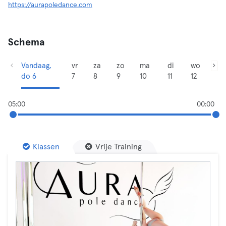
https://aurapoledance.com
Schema
Vandaag,
vr
za
zo
ma
di
wo
do 6
7
8
9
10
11
12
05:00
00:00
Klassen
Vrije Training