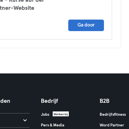
a - Kurse auf der
tner-Website
a
Ga door
nden
Bedrijf
B2B
Jobs
Bedrijfsfitness
Werken bij
Pers & Media
Word Partner