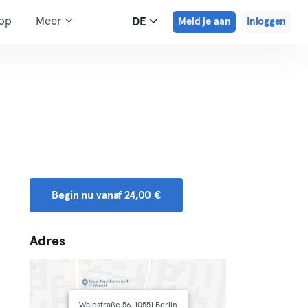
hop
Meer
DE
Meld je aan
Inloggen
Begin nu vanaf 24,00 €
Adres
Waldstraße 56, 10551 Berlin