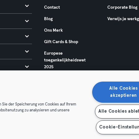
Contact
Corporate Blog
Blog
Verwijs je werk
Ons Merk
Gift Cards & Shop
Europese
toegankelijkheidswet
2025
Alle Cookies
akzeptieren
n Sie der Speicherung von Cookies auf Ihrem
ebsitenutzung zu analysieren und unsere
Alle Cookies abl
oorwaarden
Privacy
Bedrijfsgegevens
Membership opzegg
 je contract terug
Cookie-Einstellu