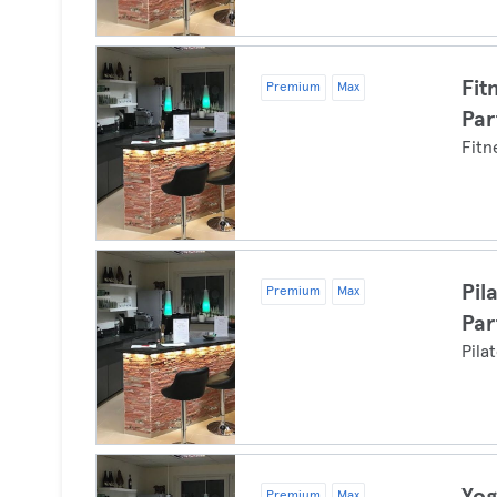
Fit
Premium
Max
Par
Fitn
Pil
Premium
Max
Par
Pila
Premium
Max