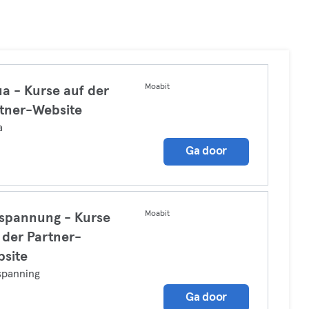
Moabit
a - Kurse auf der
tner-Website
a
Ga door
Moabit
spannung - Kurse
 der Partner-
site
spanning
Ga door