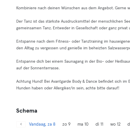
Kombiniere nach deinen Wünschen aus dem Angebot. Gerne wi
Der Tanz ist das stärkste Ausdrucksmittel der menschlichen Se
gemeinsamen Tanz. Entweder in Gesellschaft oder ganz privat u
Entspanne nach dem Fitness- oder Tanztraining im hauseigenen,
den Alltag zu vergessen und genieße im beheizten Salzwasserp
Entspanne dich bei einem Saunagang in der Bio- oder Heißsaun
auf der Sonnenterrasse.
Achtung Hund! Bei Avantgarde Body & Dance befindet sich im E
Hunden haben oder Allergiker/in sein, achte bitte darauf!
Schema
Vandaag, za 8
zo 9
ma 10
di 11
wo 12
d