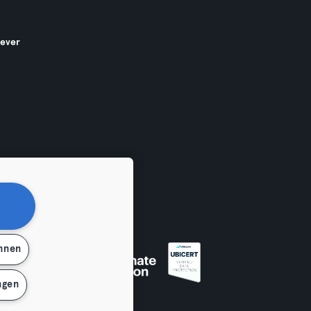
gever
ehnen
en
ngen