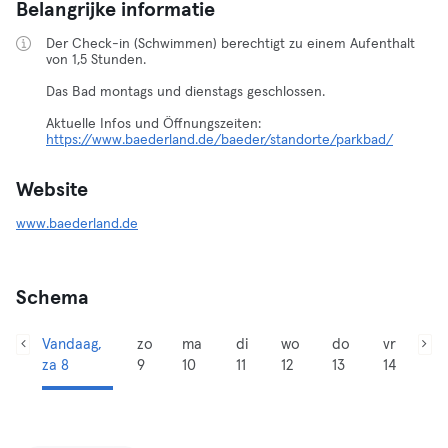
Belangrijke informatie
Der Check-in (Schwimmen) berechtigt zu einem Aufenthalt
von 1,5 Stunden.
Das Bad montags und dienstags geschlossen.
https://www.baederland.de/baeder/standorte/parkbad/
Website
www.baederland.de
Schema
Vandaag,
zo
ma
di
wo
do
vr
za 8
9
10
11
12
13
14