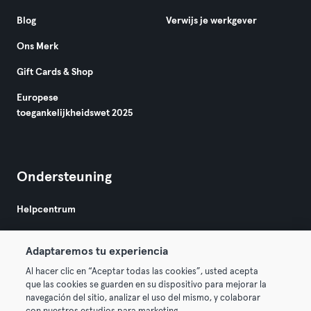
Blog
Verwijs je werkgever
Ons Merk
Gift Cards & Shop
Europese
toegankelijkheidswet 2025
Ondersteuning
Helpcentrum
Adaptaremos tu experiencia
Al hacer clic en “Aceptar todas las cookies”, usted acepta
que las cookies se guarden en su dispositivo para mejorar la
navegación del sitio, analizar el uso del mismo, y colaborar
Algemene Voorwaarden
Privacy
Bedrijfsgegevens