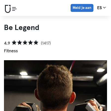
Meld je aan
ES
Be Legend
4.9
(1417)
Fitness