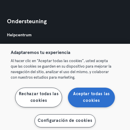
Ondersteuning
Helpcentrum
Adaptaremos tu experiencia
Al hacer clic en “Aceptar todas las cookies”, usted acepta
que las cookies se guarden en su dispositivo para mejorar la
navegación del sitio, analizar el uso del mismo, y colaborar
Algemene Voorwaarden
Privacy
Bedrijfsgegevens
con nuestros estudios para marketing.
Membership opzeggen
Trek hier je contract terug
Rechazar todas las
Aceptar todas las
cookies
cookies
Configuración de cookies