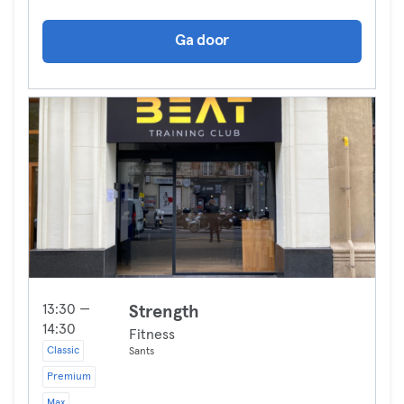
Ga door
13:30 —
Strength
14:30
Fitness
Classic
Sants
Premium
Max