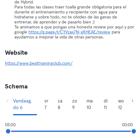
de Hybrid.
Para todas las clases traer toalla grande obligatoria para el
durante el entrenamiento y recipiente con agua para
hidratarse y sobre todo, no te olvides de las ganas de
entrenar, de aprender y de pasarlo bien ;)
Te animamos a que pongas una honesta review por aquí y por
google
https://g.page/r/CYVzax7N-gKHEAE/review
para
ayudarnos a mejorar la vida de otras personas.
Website
https://www.beattrainingclub.com/
Schema
Vandaag,
vr
za
zo
ma
di
wo
do 6
7
8
9
10
11
12
05:00
00:00