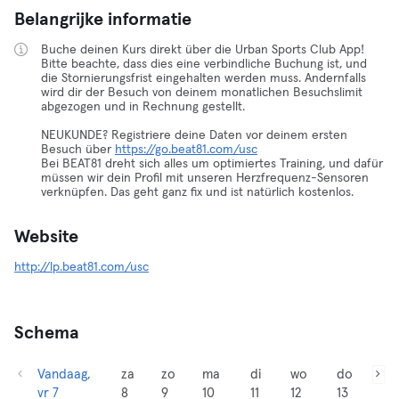
Belangrijke informatie
Buche deinen Kurs direkt über die Urban Sports Club App!
Bitte beachte, dass dies eine verbindliche Buchung ist, und
die Stornierungsfrist eingehalten werden muss. Andernfalls
wird dir der Besuch von deinem monatlichen Besuchslimit
abgezogen und in Rechnung gestellt.
NEUKUNDE? Registriere deine Daten vor deinem ersten
Besuch über
https://go.beat81.com/usc
Bei BEAT81 dreht sich alles um optimiertes Training, und dafür
müssen wir dein Profil mit unseren Herzfrequenz-Sensoren
verknüpfen. Das geht ganz fix und ist natürlich kostenlos.
Website
http://lp.beat81.com/usc
Schema
Vandaag,
za
zo
ma
di
wo
do
vr 7
8
9
10
11
12
13