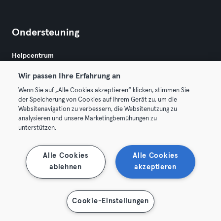
Ondersteuning
Helpcentrum
Wir passen Ihre Erfahrung an
Wenn Sie auf „Alle Cookies akzeptieren“ klicken, stimmen Sie
der Speicherung von Cookies auf Ihrem Gerät zu, um die
Websitenavigation zu verbessern, die Websitenutzung zu
analysieren und unsere Marketingbemühungen zu
Algemene Voorwaarden
Privacy
Bedrijfsgegevens
unterstützen.
Membership opzeggen
Trek hier je contract terug
Alle Cookies
Alle Cookies
ablehnen
akzeptieren
Cookie-Einstellungen