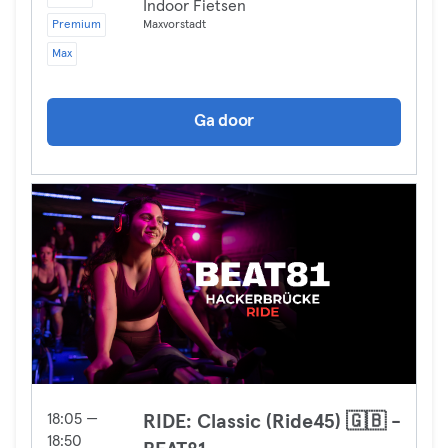
Indoor Fietsen
Premium
Maxvorstadt
Max
Ga door
18:05 —
RIDE: Classic (Ride45) 🇬🇧 -
18:50