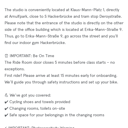
The studio is conveniently located at Klaus-Mann-Platz 1, directly
at Arnulfpark, close to S Hackerbrücke and tram stop Deroystraße.
Please note that the entrance of the studio is directly on the other
side of the office building which is located at Erika-Mann-Straße 9.
Thus, go to Erika-Mann-Straße 9, go across the street and you'll
find our indoor gym Hackerbrücke.
⏰ IMPORTANT: Be On Time
The Ride Room door closes 5 minutes before class starts – no
exceptions.
First ride? Please arrive at least 15 minutes early for onboarding.
We’ll guide you through safety instructions and set up your bike.
💪 We’ve got you covered:
✔️ Cycling shoes and towels provided
✔️ Changing rooms, toilets on-site
✔️ Safe space for your belongings in the changing rooms