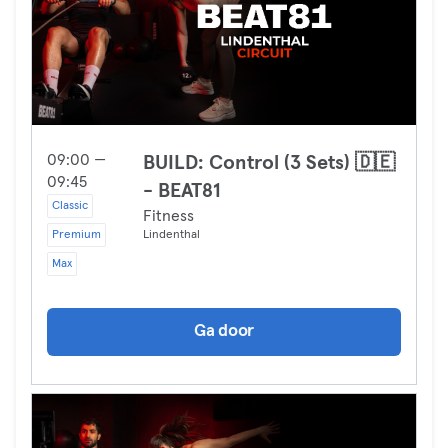
09:00 —
BUILD: Control (3 Sets) 🇩🇪
09:45
- BEAT81
Classic
Fitness
Premium
Lindenthal
Max
Ga door