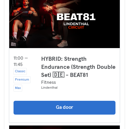
11:00 —
HYBRID: Strength
11:45
Endurance (Strength Double
Classic
Set) 🇩🇪 - BEAT81
Premium
Fitness
Lindenthal
Max
Ga door