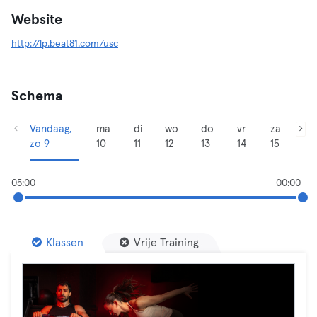
Website
http://lp.beat81.com/usc
Schema
Vandaag,
ma
di
wo
do
vr
za
zo 9
10
11
12
13
14
15
05:00
00:00
Klassen
Vrije Training