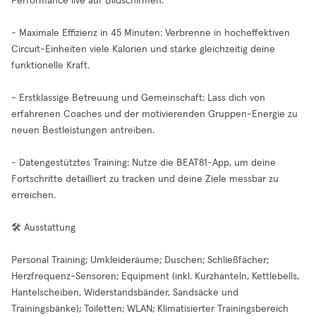
Performance live auf Bildschirmen.
- Maximale Effizienz in 45 Minuten: Verbrenne in hocheffektiven
Circuit-Einheiten viele Kalorien und stärke gleichzeitig deine
funktionelle Kraft.
- Erstklassige Betreuung und Gemeinschaft: Lass dich von
erfahrenen Coaches und der motivierenden Gruppen-Energie zu
neuen Bestleistungen antreiben.
- Datengestütztes Training: Nutze die BEAT81-App, um deine
Fortschritte detailliert zu tracken und deine Ziele messbar zu
erreichen.
🛠️ Ausstattung
Personal Training; Umkleideräume; Duschen; Schließfächer;
Herzfrequenz-Sensoren; Equipment (inkl. Kurzhanteln, Kettlebells,
Hantelscheiben, Widerstandsbänder, Sandsäcke und
Trainingsbänke); Toiletten; WLAN; Klimatisierter Trainingsbereich