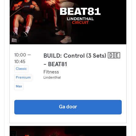
10:00 —
BUILD: Control (3 Sets) 🇩🇪
10:45
- BEAT81
Classic
Fitness
Premium
Lindenthal
Max
Ga door