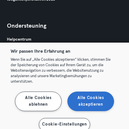
Ondersteuning
Helpcentrum
Wir passen Ihre Erfahrung an
Wenn Sie auf „Alle Cookies akzeptieren“ klicken, stimmen Sie
der Speicherung von Cookies auf Ihrem Gerät zu, um die
Websitenavigation zu verbessern, die Websitenutzung zu
analysieren und unsere Marketingbemühungen zu
Algemene Voorwaarden
Privacy
Bedrijfsgegevens
unterstützen.
Membership opzeggen
Trek hier je contract terug
Alle Cookies
Alle Cookies
ablehnen
akzeptieren
Cookie-Einstellungen