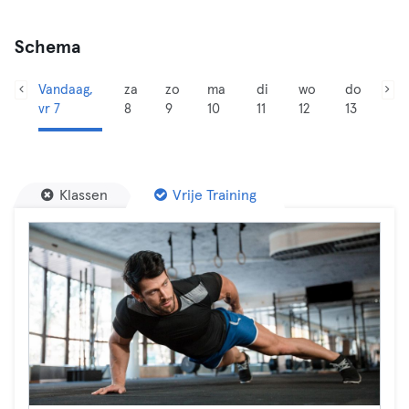
Schema
Vandaag,
za
zo
ma
di
wo
do
vr 7
8
9
10
11
12
13
Klassen
Vrije Training