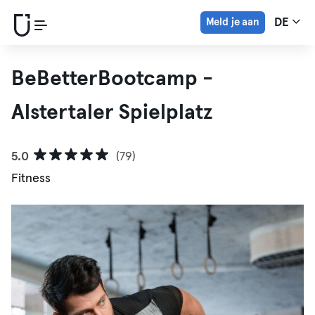
Meld je aan
DE
BeBetterBootcamp -
Alstertaler Spielplatz
5.0
(79)
Fitness