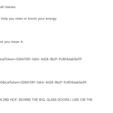
all classes.
 help you relax or boost your energy.
ike you mean it.
50&icalToken=0246f381-1d66-4d24-8b2f-9c804dab5e59
t=1750&icalToken=0246f381-1d66-4d24-8b2f-9c804dab5e59
 2ND HOF, BEHIND THE BIG, GLASS DOORS ( LIKE ON THE