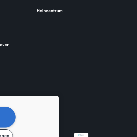
Helpcentrum
gever
ehnen