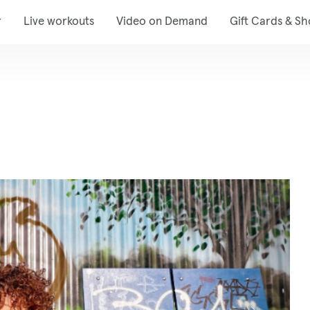
r
Live workouts
Video on Demand
Gift Cards & S