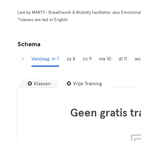
Led by MARTY- Breathwork & Mobility facilitator, also Emotional
*classes are led in English
Schema
Vandaag, vr 7
za 8
zo 9
ma 10
di 11
wo
Klassen
Vrije Training
Geen gratis t