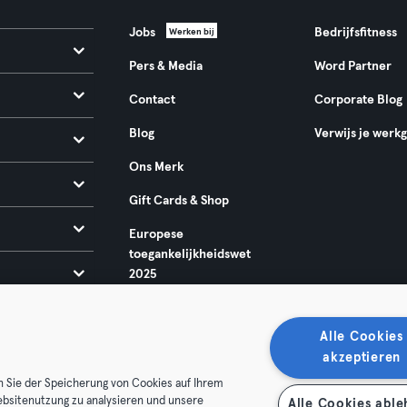
Jobs
Bedrijfsfitness
Werken bij
Pers & Media
Word Partner
Contact
Corporate Blog
Blog
Verwijs je werk
Ons Merk
Gift Cards & Shop
Europese
toegankelijkheidswet
2025
Alle Cookies
akzeptieren
n Sie der Speicherung von Cookies auf Ihrem
ebsitenutzung zu analysieren und unsere
Alle Cookies abl