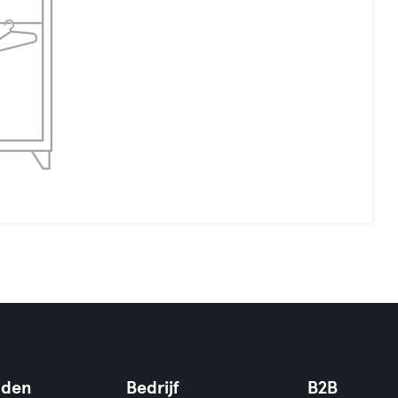
nden
Bedrijf
B2B