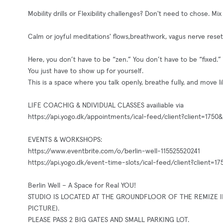
Mobility drills or Flexibility challenges? Don't need to chose. Mix 
Calm or joyful meditations' flows,breathwork, vagus nerve reset
Here, you don’t have to be “zen.” You don’t have to be “fixed.”
You just have to show up for yourself.
This is a space where you talk openly, breathe fully, and move l
LIFE COACHIG & NDIVIDUAL CLASSES availiable via
https://api.yogo.dk/appointments/ical-feed/client?client=17
EVENTS & WORKSHOPS:
https://www.eventbrite.com/o/berlin-well-115525520241
https://api.yogo.dk/event-time-slots/ical-feed/client?clien
Berlin Well – A Space for Real YOU!
STUDIO IS LOCATED AT THE GROUNDFLOOR OF THE REMIZE IN
PICTURE).
PLEASE PASS 2 BIG GATES AND SMALL PARKING LOT.