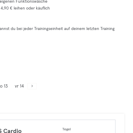
useigenen Funktionswäsche
 4,90 € leihen oder käuflich
kannst du bei jeder Trainingseinheit auf deinem letzten Training
o 13
vr 14
Tegel
 Cardio