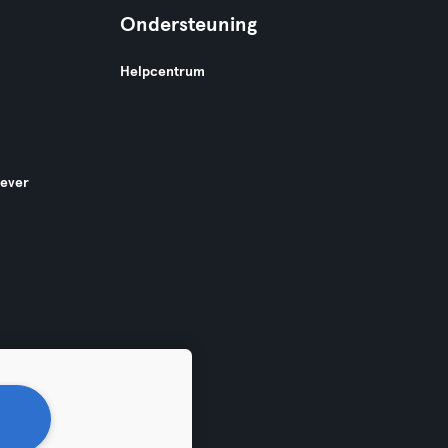
Ondersteuning
Helpcentrum
gever