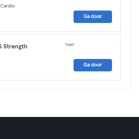
 Cardio
Ga door
Tegel
 Strength
Ga door