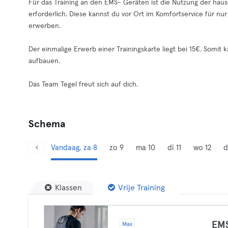
Für das Training an den EMS- Geräten ist die Nutzung der ha
erforderlich. Diese kannst du vor Ort im Komfortservice für nur
erwerben.
Der einmalige Erwerb einer Trainingskarte liegt bei 15€. Somit 
aufbauen.
Das Team Tegel freut sich auf dich.
Schema
Vandaag, za 8
zo 9
ma 10
di 11
wo 12
d
Klassen
Vrije Training
EMS
Max