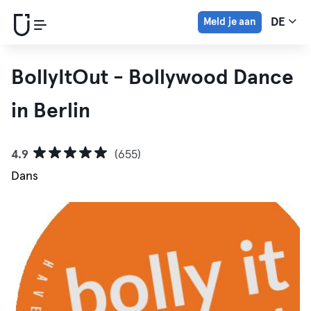
Meld je aan
DE
BollyItOut - Bollywood Dance
in Berlin
4.9
(655)
Dans