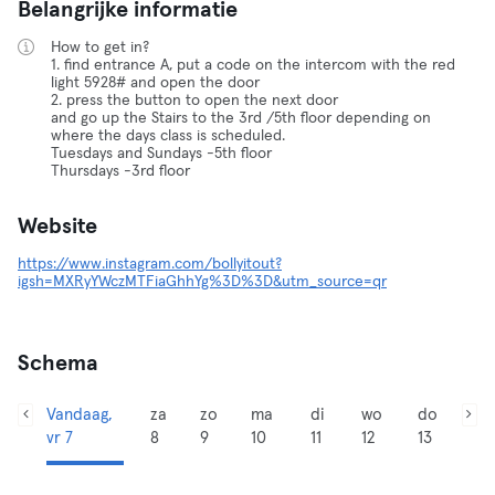
Belangrijke informatie
How to get in?
1. find entrance A, put a code on the intercom with the red
light 5928# and open the door
2. press the button to open the next door
and go up the Stairs to the 3rd /5th floor depending on
where the days class is scheduled.
Tuesdays and Sundays -5th floor
Thursdays -3rd floor
Website
https://www.instagram.com/bollyitout?
igsh=MXRyYWczMTFiaGhhYg%3D%3D&utm_source=qr
Schema
Vandaag,
za
zo
ma
di
wo
do
vr 7
8
9
10
11
12
13