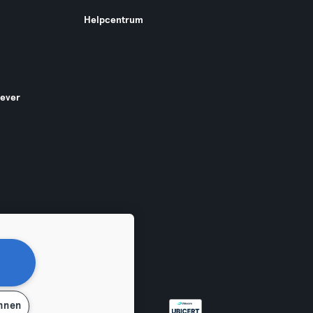
Helpcentrum
gever
ehnen