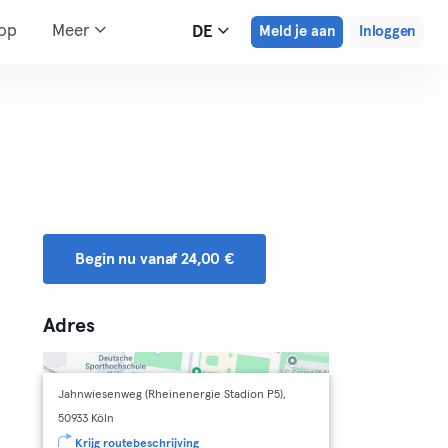
hop
Meer
DE
Meld je aan
Inloggen
Begin nu vanaf 24,00 €
Adres
Jahnwiesenweg (Rheinenergie Stadion P5),
50933 Köln
Krijg routebeschrijving