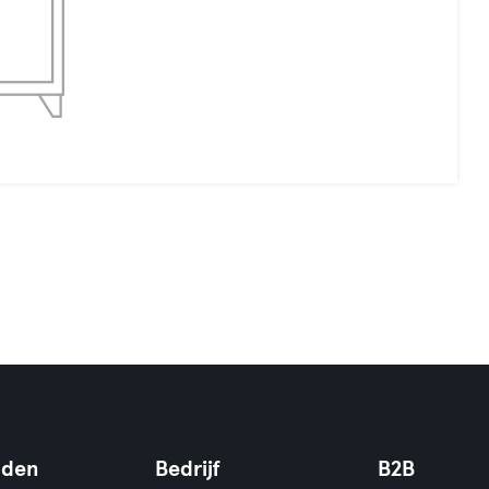
nden
Bedrijf
B2B