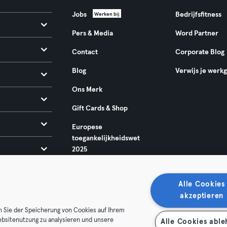
Jobs
Bedrijfsfitness
Werken bij
Pers & Media
Word Partner
Contact
Corporate Blog
Blog
Verwijs je werk
Ons Merk
Gift Cards & Shop
Europese
toegankelijkheidswet
2025
Alle Cookies
akzeptieren
n Sie der Speicherung von Cookies auf Ihrem
ebsitenutzung zu analysieren und unsere
Alle Cookies abl