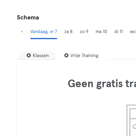
Schema
Vandaag, vr 7
za 8
zo 9
ma 10
di 11
wo
Klassen
Vrije Training
Geen gratis t