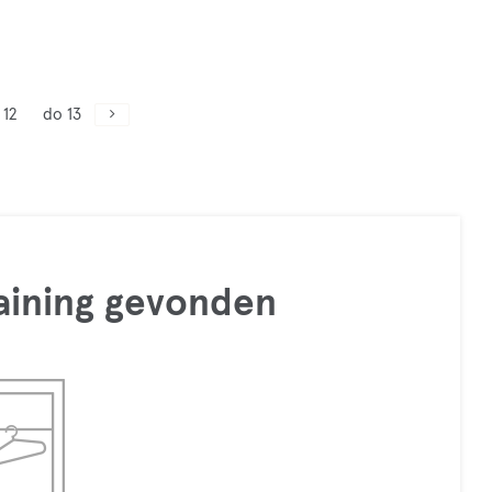
 12
do 13
raining gevonden