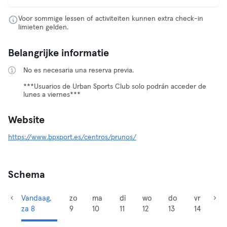
Voor sommige lessen of activiteiten kunnen extra check-in
limieten gelden.
Belangrijke informatie
No es necesaria una reserva previa.
***Usuarios de Urban Sports Club solo podrán acceder de
lunes a viernes***
Website
https://www.bpxport.es/centros/prunos/
Schema
Vandaag,
zo
ma
di
wo
do
vr
za 8
9
10
11
12
13
14