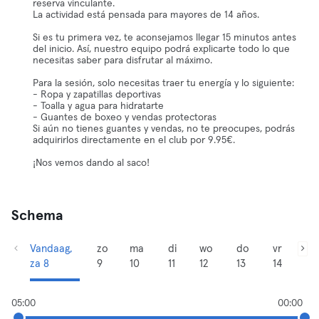
reserva vinculante.
La actividad está pensada para mayores de 14 años.
Si es tu primera vez, te aconsejamos llegar 15 minutos antes
del inicio. Así, nuestro equipo podrá explicarte todo lo que
necesitas saber para disfrutar al máximo.
Para la sesión, solo necesitas traer tu energía y lo siguiente:
- Ropa y zapatillas deportivas
- Toalla y agua para hidratarte
- Guantes de boxeo y vendas protectoras
Si aún no tienes guantes y vendas, no te preocupes, podrás
adquirirlos directamente en el club por 9.95€.
¡Nos vemos dando al saco!
Schema
Vandaag,
zo
ma
di
wo
do
vr
za 8
9
10
11
12
13
14
05:00
00:00