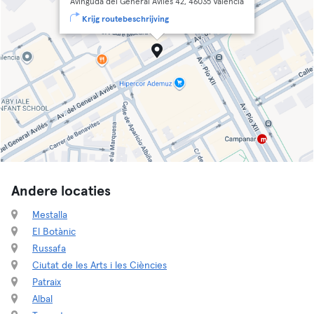
Avinguda del General Avilés 42, 46035 Valencia
Krijg routebeschrijving
Andere locaties
Mestalla
El Botànic
Russafa
Ciutat de les Arts i les Ciències
Patraix
Albal