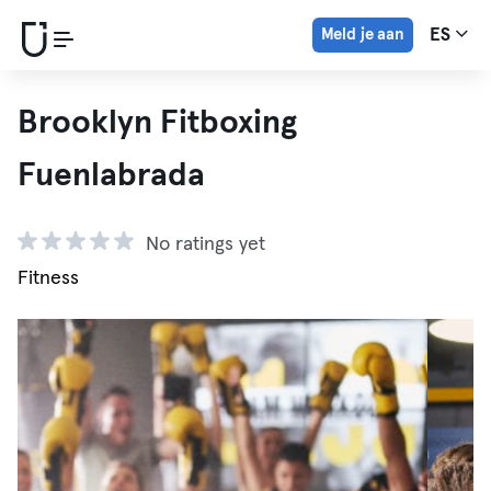
Meld je aan
ES
Brooklyn Fitboxing
Fuenlabrada
No ratings yet
Fitness