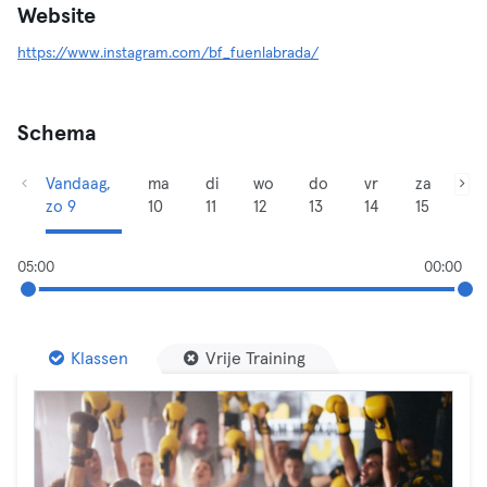
Website
https://www.instagram.com/bf_fuenlabrada/
Schema
Vandaag,
ma
di
wo
do
vr
za
zo 9
10
11
12
13
14
15
05:00
00:00
Klassen
Vrije Training