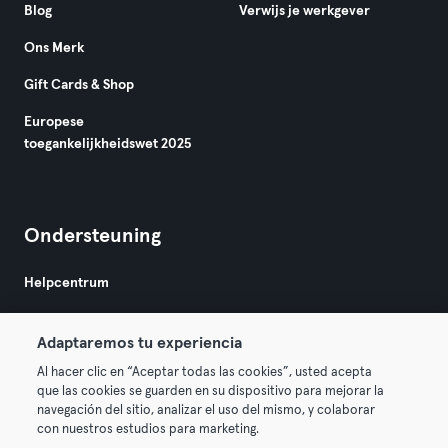
Blog
Verwijs je werkgever
Ons Merk
Gift Cards & Shop
Europese
toegankelijkheidswet 2025
Ondersteuning
Helpcentrum
Adaptaremos tu experiencia
Al hacer clic en “Aceptar todas las cookies”, usted acepta
que las cookies se guarden en su dispositivo para mejorar la
navegación del sitio, analizar el uso del mismo, y colaborar
Algemene Voorwaarden
Privacy
Bedrijfsgegevens
con nuestros estudios para marketing.