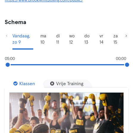
https://www.brooklynfitboxing.com/public/
Schema
Vandaag,
ma
di
wo
do
vr
za
zo 9
10
11
12
13
14
15
05:00
00:00
Klassen
Vrije Training