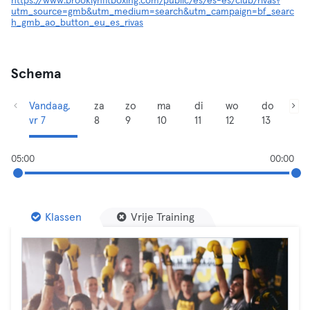
https://www.brooklynfitboxing.com/public/es/es-es/club/rivas?
utm_source=gmb&utm_medium=search&utm_campaign=bf_searc
h_gmb_ao_button_eu_es_rivas
Schema
Vandaag,
za
zo
ma
di
wo
do
vr 7
8
9
10
11
12
13
05:00
00:00
Klassen
Vrije Training