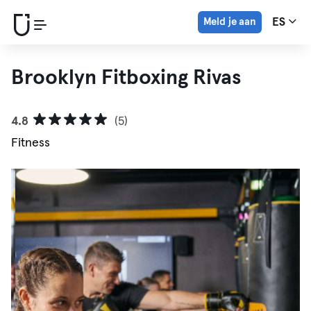
Meld je aan
ES
Brooklyn Fitboxing Rivas
4.8
(5)
Fitness