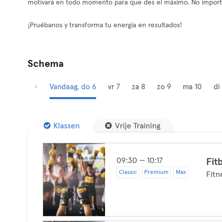
motivará en todo momento para que des el máximo. No importa 
¡Pruébanos y transforma tu energía en resultados!
Schema
Vandaag, do 6
vr 7
za 8
zo 9
ma 10
di 
Klassen
Vrije Training
09:30 — 10:17
Fit
Classic
Premium
Max
Fitn