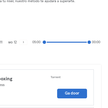
tu nivel, nuestro método te ayudará a superarte.
11
wo 12
05:00
00:00
Torrent
boxing
ess
Ga door