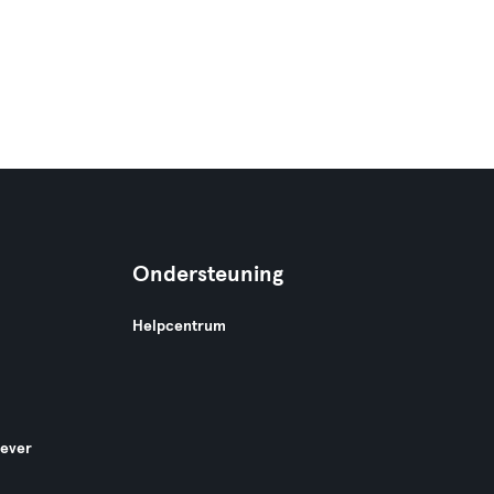
Ondersteuning
Helpcentrum
gever