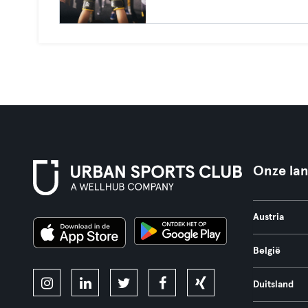
Onze la
Austria
België
Duitsland