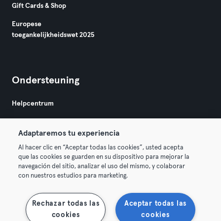
Gift Cards & Shop
Europese
toegankelijkheidswet 2025
Ondersteuning
Helpcentrum
Adaptaremos tu experiencia
Al hacer clic en “Aceptar todas las cookies”, usted acepta
que las cookies se guarden en su dispositivo para mejorar la
navegación del sitio, analizar el uso del mismo, y colaborar
Algemene Voorwaarden
Privacy
Bedrijfsgegevens
con nuestros estudios para marketing.
Membership opzeggen
Trek hier je contract terug
Rechazar todas las
Aceptar todas las
cookies
cookies