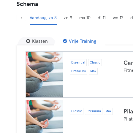
Schema
Vandaag, za 8
zo 9
ma 10
di 11
wo 12
d
Klassen
Vrije Training
Car
Essential
Classic
Fitn
Premium
Max
Pil
Classic
Premium
Max
Pila