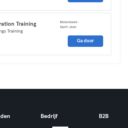
Molenbeek-
ration Training
Saint-Jean
ings Training
Ga door
nden
Bedrijf
B2B