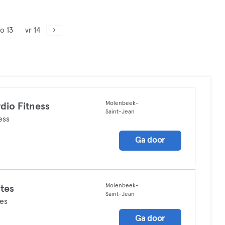
o 13
vr 14
Molenbeek-
dio Fitness
Saint-Jean
ess
Ga door
Molenbeek-
ates
Saint-Jean
tes
Ga door