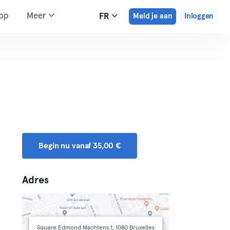
hop
Meer
FR
Meld je aan
Inloggen
Begin nu vanaf 35,00 €
Adres
Square Edmond Machtens 1, 1080 Bruxelles