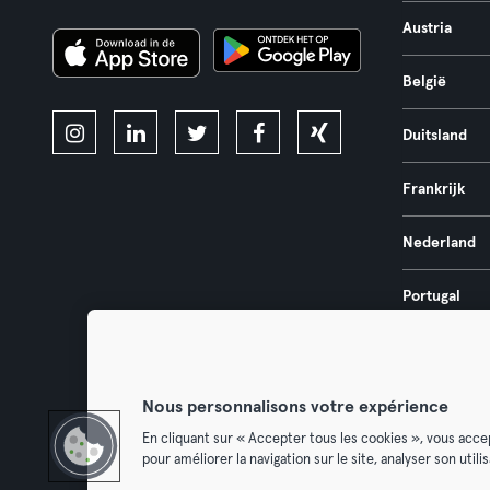
Austria
België
Duitsland
Frankrijk
Nederland
Portugal
Spanje
Nous personnalisons votre expérience
En cliquant sur « Accepter tous les cookies », vous acce
pour améliorer la navigation sur le site, analyser son util
Algemene V