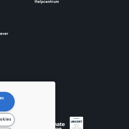
Helpcentrum
gever
es
ookies
en