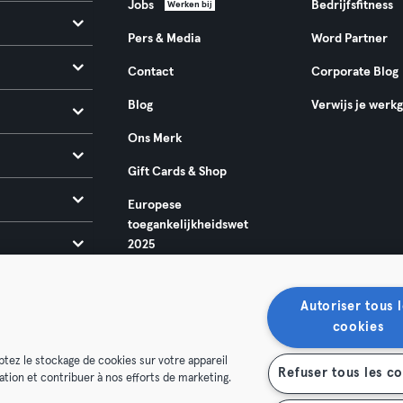
Jobs
Bedrijfsfitness
Werken bij
Pers & Media
Word Partner
Contact
Corporate Blog
Blog
Verwijs je werk
Ons Merk
Gift Cards & Shop
Europese
toegankelijkheidswet
2025
Autoriser tous l
cookies
ptez le stockage de cookies sur votre appareil
Refuser tous les c
isation et contribuer à nos efforts de marketing.
oorwaarden
Privacy
Bedrijfsgegevens
Membership opzegg