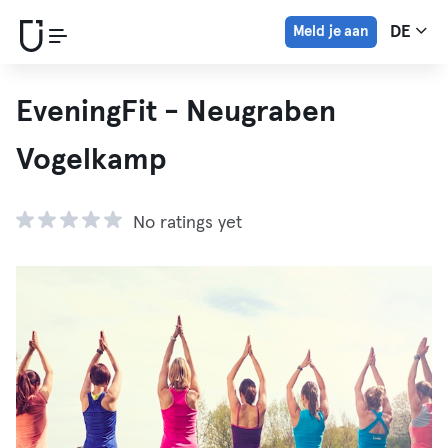
Meld je aan
DE
EveningFit - Neugraben
Vogelkamp
No ratings yet