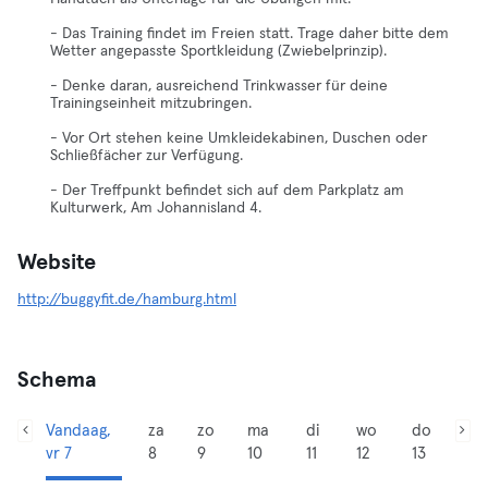
- Das Training findet im Freien statt. Trage daher bitte dem
Wetter angepasste Sportkleidung (Zwiebelprinzip).
- Denke daran, ausreichend Trinkwasser für deine
Trainingseinheit mitzubringen.
- Vor Ort stehen keine Umkleidekabinen, Duschen oder
Schließfächer zur Verfügung.
- Der Treffpunkt befindet sich auf dem Parkplatz am
Kulturwerk, Am Johannisland 4.
Website
http://buggyfit.de/hamburg.html
Schema
Vandaag,
za
zo
ma
di
wo
do
vr 7
8
9
10
11
12
13