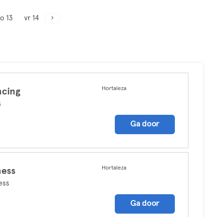
o 13
vr 14
Hortaleza
cing
s
Ga door
Hortaleza
ness
ess
Ga door