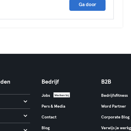
Ga door
nden
Bedrijf
B2B
Jobs
Bedrijfsfitness
Werken bij
Pers & Media
Word Partner
Contact
Corporate Blog
Blog
Verwijs je werk