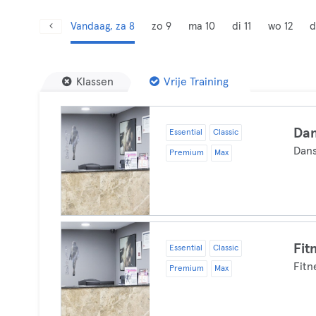
Vandaag, za 8
zo 9
ma 10
di 11
wo 12
d
Klassen
Vrije Training
Dan
Essential
Classic
Dan
Premium
Max
Fit
Essential
Classic
Fitn
Premium
Max