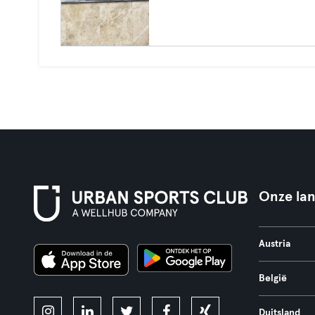
Onze la
Austria
België
Duitsland