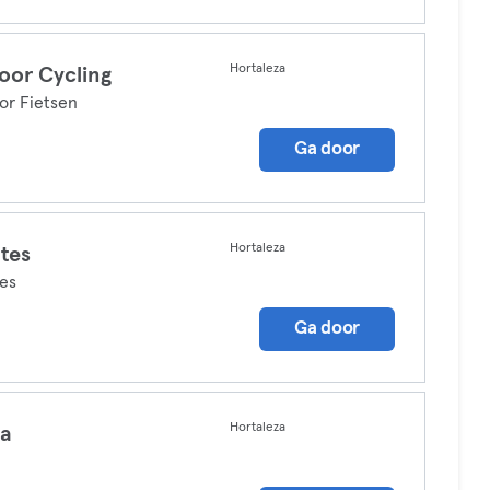
Hortaleza
oor Cycling
or Fietsen
Ga door
Hortaleza
ates
tes
Ga door
Hortaleza
ga
a