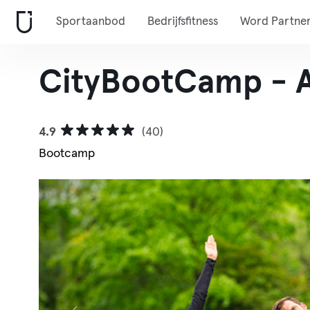
Sportaanbod
Bedrijfsfitness
Word Partne
CityBootCamp - A
4.9
(40)
Bootcamp