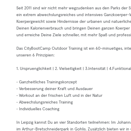
Seit 2011 sind wir nicht mehr wegzudenken aus den Parks der 
ein extrem abwechslungsreiches und intensives Ganzkoerper-Wo
Koerpergewicht sowie Hindernisse der urbanen und natuerlic
Deinen Kalorienverbrauch und bringen Deinen ganzen Koerper i
und erreiche Deine Ziele schneller, mit mehr Spaß und profess
Das CityBootCamp Outdoor Training ist ein 60-minuetiges, inten
unseren 6 Prinzipien:
1. Urspruenglichkeit | 2. Vielseitigkeit | 3.Intensität | 4.Funktion
• Ganzheitliches Trainingskonzept
• Verbesserung deiner Kraft und Ausdauer
• Workout an der frischen Luft und in der Natur
• Abwechslungsreiches Training
• Individuelles Coaching
In Leipzig kannst Du an vier Standorten teilnehmen: Im Johan
im Arthur-Bretschneiderpark in Gohlis. Zusätzlich bieten wir 