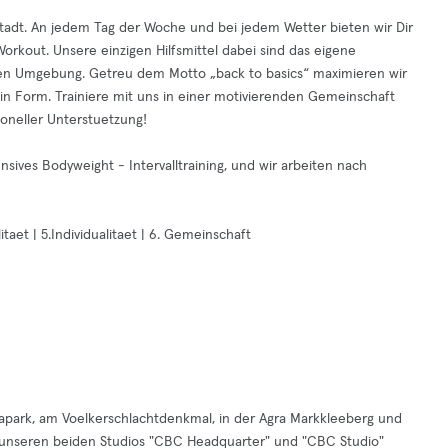
Stadt. An jedem Tag der Woche und bei jedem Wetter bieten wir Dir
rkout. Unsere einzigen Hilfsmittel dabei sind das eigene
hen Umgebung. Getreu dem Motto „back to basics“ maximieren wir
n Form. Trainiere mit uns in einer motivierenden Gemeinschaft
ioneller Unterstuetzung!
sives Bodyweight - Intervalltraining, und wir arbeiten nach
alitaet | 5.Individualitaet | 6. Gemeinschaft
napark, am Voelkerschlachtdenkmal, in der Agra Markkleeberg und
in unseren beiden Studios "CBC Headquarter" und "CBC Studio"