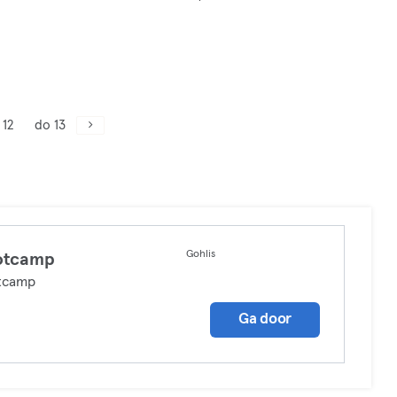
 12
do 13
Gohlis
otcamp
tcamp
Ga door