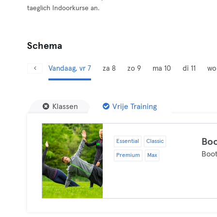
taeglich Indoorkurse an.
Schema
Vandaag, vr 7
za 8
zo 9
ma 10
di 11
wo
Klassen
Vrije Training
Bo
Essential
Classic
Boo
Premium
Max