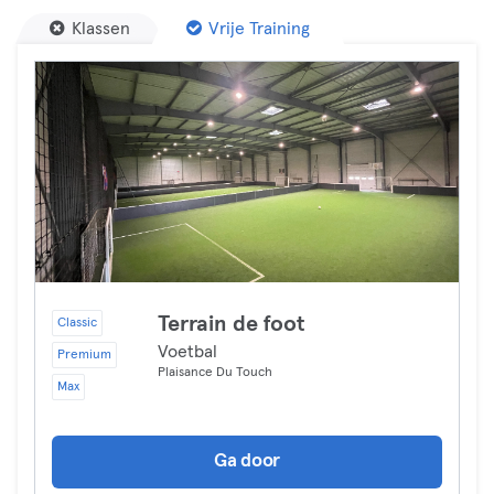
Klassen
Vrije Training
Terrain de foot
Classic
Voetbal
Premium
Plaisance Du Touch
Max
Ga door