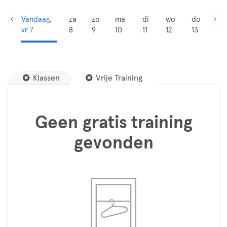
Vandaag,
za
zo
ma
di
wo
do
vr 7
8
9
10
11
12
13
Klassen
Vrije Training
Geen gratis training
gevonden