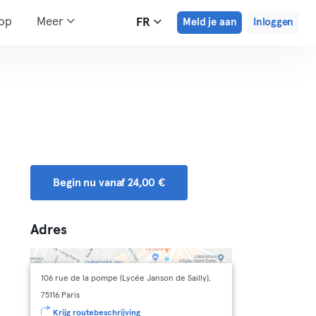
hop
Meer
FR
Meld je aan
Inloggen
Begin nu vanaf 24,00 €
Adres
106 rue de la pompe (Lycée Janson de Sailly),
75116 Paris
Krijg routebeschrijving