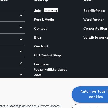
Jobs
Bedrijfsfitness
Werken bij
Pers & Media
Word Partner
Contact
Corporate Blog
Blog
Verwijs je werk
Ons Merk
Gift Cards & Shop
Europese
toegankelijkheidswet
2025
Autoriser tous l
cookies
ptez le stockage de cookies sur votre appareil