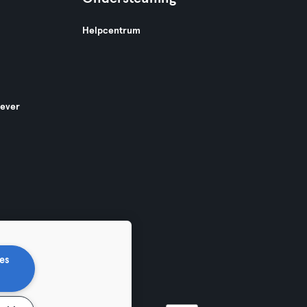
Helpcentrum
gever
es