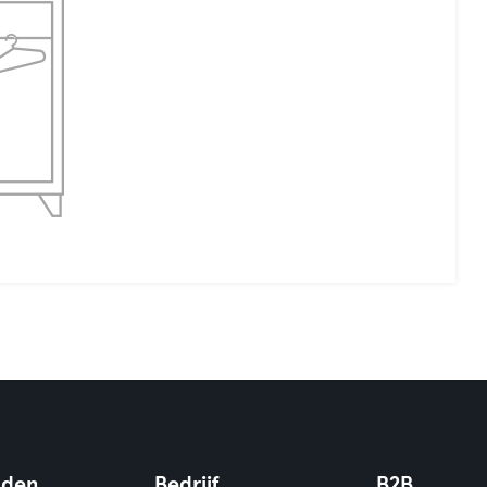
nden
Bedrijf
B2B