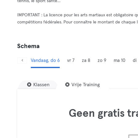
tennis, le sport santé…
IMPORTANT : La licence pour les arts martiaux est obligatoire q
compétitions fédérales. Pour connaître le montant de chaque l
Schema
Vandaag, do 6
vr 7
za 8
zo 9
ma 10
di 
Klassen
Vrije Training
Geen gratis t